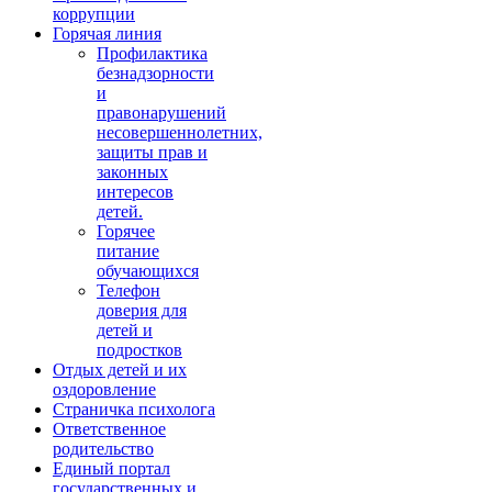
коррупции
Горячая линия
Профилактика
безнадзорности
и
правонарушений
несовершеннолетних,
защиты прав и
законных
интересов
детей.
Горячее
питание
обучающихся
Телефон
доверия для
детей и
подростков
Отдых детей и их
оздоровление
Страничка психолога
Ответственное
родительство
Единый портал
государственных и