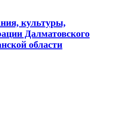
ания, культуры,
рации Далматовского
нской области