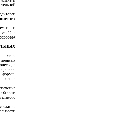
 жизнь и
ательной
одителей
нолетних
семьи и
телей) в
здоровья
ЬНЫХ
 актов,
венных
оцесса, в
годового
, формы,
ащихся в
спечение
ебности
ельного
 создание
ельности