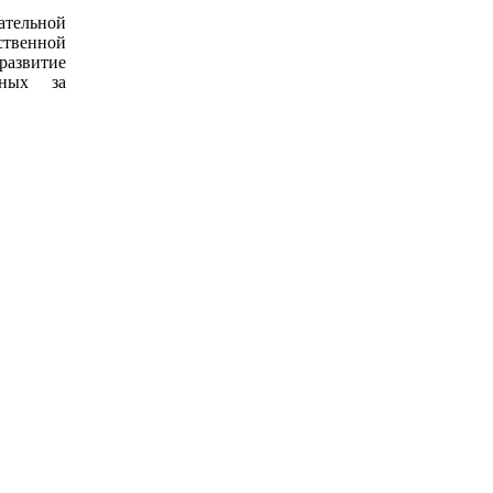
ательной
ственной
развитие
нных за