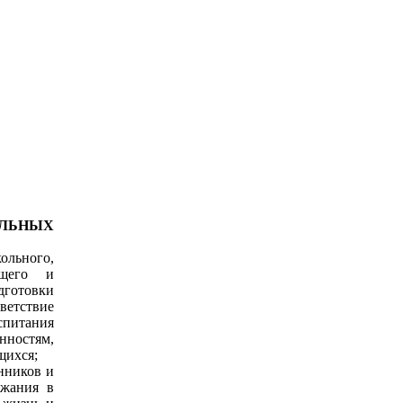
НЫХ
ольного,
бщего и
дготовки
ветствие
питания
ностям,
щихся;
анников и
ржания в