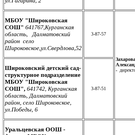
ул.Гагарина, 2
МБОУ "Широковская
СОШ"
641767,Курганская
область, Далматовский
3-87-57
район село
Широковское,ул.Свердлова,52
Захаров
Алексан
Широковский детский сад-
-
директ
структурное подразделение
МБОУ "Широковская
СОШ",
641742, Курганская
3-87-51
область, Далматовский
район, село Широковское,
ул.Победы, 6
Уральцевская ООШ -