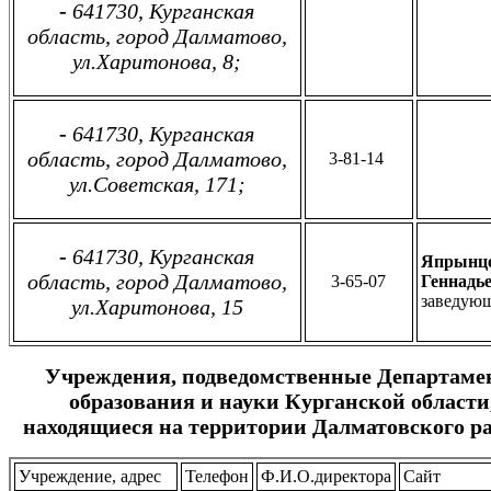
-
641730, Курганская
область, город Далматово,
ул.Харитонова, 8;
-
641730, Курганская
область, город Далматово,
3-81-14
ул.Советская, 171;
-
641730, Курганская
Япрынце
область, город Далматово,
3-65-07
Геннадье
заведую
ул.Харитонова, 15
Учреждения, подведомственные Департаме
образования и науки Курганской области
находящиеся на территории Далматовского р
Учреждение, адрес
Телефон
Ф.И.О.директора
Сайт