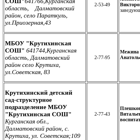
СОШ"
641766,Курганская
2-53-49
Викторо
область, Далматовский
заведую
район, село Параткуль,
ул.Приозерная,43
МБОУ "Крутихинская
СОШ"
641744,Курганская
Межи
область, Далматовский
2-77-95
Анатоль
район село Крутиха,
ул.Советская, 83
Крутихинский детский
сад-структурное
подразделение МБОУ
Плешков
"Крутихинская СОШ"
2-77-43
Виталье
воспита
Курганская обл.,
Далматовский район, с.
Крутиха, ул. Советская;109