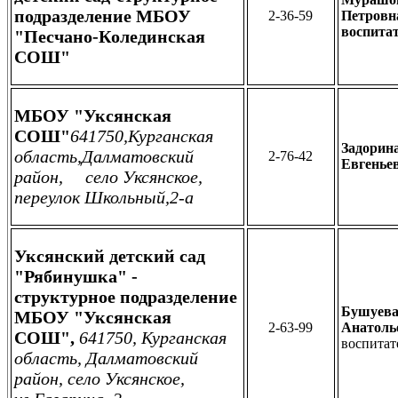
подразделение МБОУ
2-36-59
Петровн
воспита
"Песчано-Колединская
СОШ"
МБОУ "Уксянская
СОШ"
641750,Курганская
Задорин
область,Далматовский
2-76-42
Евгенье
район, село Уксянское,
переулок Школьный,
2-а
Уксянский детский сад
"Рябинушка" -
структурное подразделение
Бушуева
МБОУ "Уксянская
2-63-99
Анатоль
СОШ",
641750, Курганская
воспитат
область, Далматовский
район, село Уксянское,