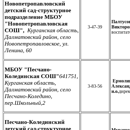
Новопетропавловский
детский сад-структурное
подразделение МБОУ
Палтусо
"Новопетропавловская
3-47-39
Виктор
СОШ",
Курганская область,
воспитат
Далматовский район, село
Новопетропавловское, ул.
Ленина, 60
МБОУ "Песчано-
Колединская СОШ"
641751,
Ермолин
Курганская область,
3-83-56
Алексан
Далматовский район, село
и.о.
дирек
Песчано-Коледино,
пер.Школьный,2
Песчано-Колединский
детский сад-структурное
Мурашов