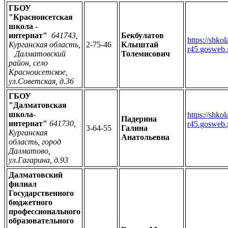
ГБОУ
"Красноисетская
школа -
интернат"
641743,
Бекбулатов
https://shko
Курганская область,
2-75-46
Клыштай
r45.gosweb.
Далматовский
Толемисович
район, село
Красноисетское,
ул.Советская, д.36
ГБОУ
"Далматовская
школа-
https://shko
Падерина
интернат"
641730,
r45.gosweb.
3-64-55
Галина
Курганская
Анатольевна
область, город
Далматово,
ул.Гагарина, д.93
Далматовский
филиал
Государственного
бюджетного
профессионального
образовательного