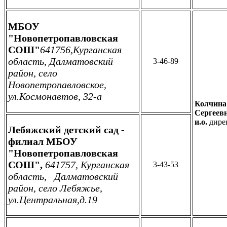
МБОУ
"Новопетропавловская
СОШ"
641756,Курганская
область, Далматовский
3-46-89
район,
село
Новопетропавловское,
ул.Космонавтов, 32-а
Колчина
Сергеев
и.о.
дире
Лебяжский детский сад -
филиал МБОУ
"Новопетропавловская
СОШ",
641757, Курганская
3-43-53
область, Далматовский
район, село Лебяжье,
ул.Центральная,д.19