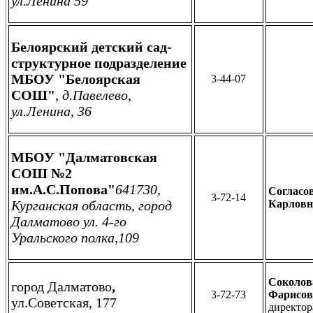
ул.Ленина 59
Белоярский детский сад-
структурное подразделение
МБОУ "Белоярская
3-44-07
СОШ"
, д.Павелево,
ул.Ленина, 36
МБОУ "Далматовская
СОШ №2
им.А.С.Попова"
641730,
Согласо
3-72-14
Курганская область, город
Карловн
Далматово ул. 4-го
Уральского полка,109
Соколов
город Далматово
,
3-72-73
Фарисов
ул.Советская, 177
директор