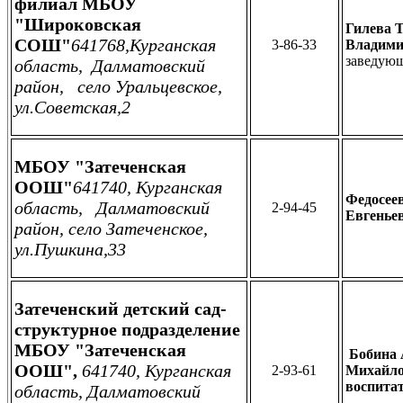
филиал МБОУ
"Широковская
Гилева 
СОШ"
641768,Курганская
3-86-33
Владими
заведую
область, Далматовский
район, село Уральцевское,
ул.Советская,2
МБОУ "Затеченская
ООШ"
641740, Курганская
Федосее
область, Далматовский
2-94-45
Евгенье
район, село Затеченское,
ул.Пушкина,33
Затеченский детский сад-
структурное подразделение
МБОУ "Затеченская
Бобина 
ООШ",
641740, Курганская
2-93-61
Михайло
воспита
область, Далматовский