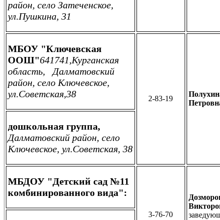
район, село Затеченское,
ул.Пушкина, 31
МБОУ "Ключевская
ООШ"
641741,Курганская
область, Далматовский
район, село Ключевское,
ул.Советская,38
Полухин
2-83-19
Петровн
дошкольная группа,
Далматовский район, село
Ключевское, ул.Советская, 38
МБДОУ "Детский сад №11
комбинированного вида":
Д
озморо
Виктор
о
3-76-70
заведую