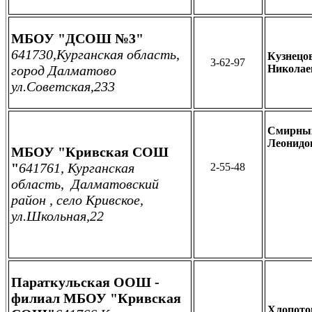
МБОУ "ДСОШ №3"
641730,Курганская область,
Кузнецо
3-62-97
город Далматово
Николае
ул.Советская,233
Смирных
Леонидо
МБОУ "Кривская СОШ
"
641761, Курганская
2-55-48
область, Далматовский
район , село Кривское,
ул.Школьная,22
Параткульская ООШ -
филиал МБОУ "Кривская
Хлопо